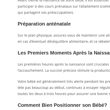
Avant même la naissance de votre bébé, il est essentiel 
participer à des cours prénataux sur l’allaitement (co
qui partagent vos préoccupations.
Préparation anténatale
Sur le plan physique, assurez-vous de maintenir une ali
en cas d’éventuel déséquilibre alimentaire, et ce idéal
Les Premiers Moments Après la Naiss
Les premières heures après la naissance sont cruciales p
l’accouchement. La succion précoce stimule la production
Votre bébé est généralement très alerte pendant les pr
tète pas beaucoup au début, continuez à essayer réguli
toutes les deux à trois heures pour assurer une bonne s
Comment Bien Positionner son Bébé
?