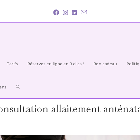
Tarifs
Réservez en ligne en 3 clics !
Bon cadeau
Politi
ans
nsultation allaitement anténat