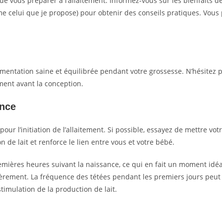
de vous préparer à l’allaitement. Informez-vous sur les bienfaits d
mme celui que je propose) pour obtenir des conseils pratiques. Vo
mentation saine et équilibrée pendant votre grossesse. N’hésitez p
ement avant la conception.
ance
our l’initiation de l’allaitement. Si possible, essayez de mettre v
 de lait et renforce le lien entre vous et votre bébé.
emières heures suivant la naissance, ce qui en fait un moment idé
èrement. La fréquence des tétées pendant les premiers jours peut 
timulation de la production de lait.