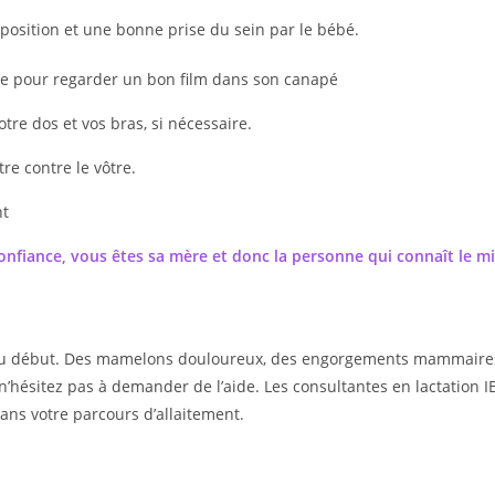
 position et une bonne prise du sein par le bébé.
me pour regarder un bon film dans son canapé
otre dos et vos bras, si nécessaire.
re contre le vôtre.
nt
confiance, vous êtes sa mère et donc la personne qui connaît le m
t au début. Des mamelons douloureux, des engorgements mammaires e
n’hésitez pas à demander de l’aide. Les consultantes en lactation IB
ans votre parcours d’allaitement.