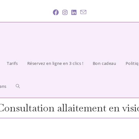
Tarifs
Réservez en ligne en 3 clics !
Bon cadeau
Politi
ans
Consultation allaitement en visi